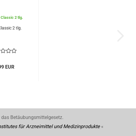
assic 2 tlg.
99 EUR
r das Betäubungsmittelgesetz.
stitutes für Arzneimittel und Medizinprodukte
«