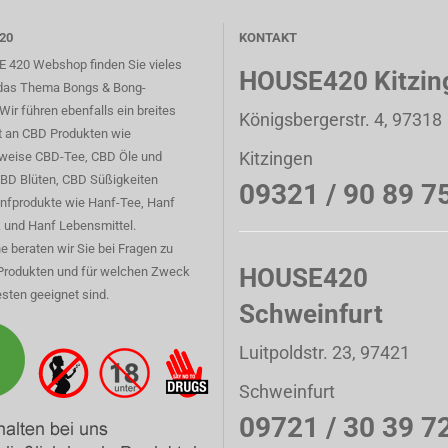
20
KONTAKT
 420 Webshop finden Sie vieles
HOUSE420 Kitzin
das Thema Bongs & Bong-
Wir führen ebenfalls ein breites
Königsbergerstr. 4, 97318
t an CBD Produkten wie
Kitzingen
sweise CBD-Tee, CBD Öle und
CBD Blüten, CBD Süßigkeiten
09321 / 90 89 7
nfprodukte wie Hanf-Tee, Hanf
 und Hanf Lebensmittel.
e beraten wir Sie bei Fragen zu
HOUSE420
Produkten und für welchen Zweck
sten geeignet sind.
Schweinfurt
Luitpoldstr. 23, 97421
Schweinfurt
09721 / 30 39 7