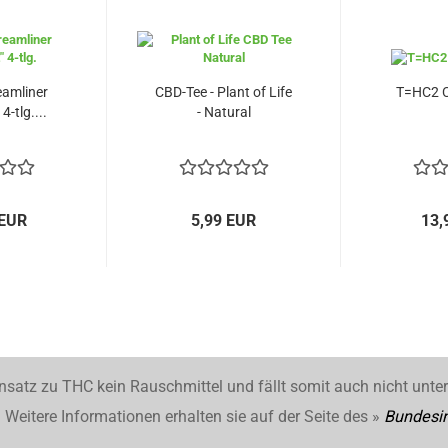
eamliner
CBD-Tee - Plant of Life
T=HC2 Cl
4-tlg....
- Natural
 EUR
5,99 EUR
13,
nsatz zu THC kein Rauschmittel und fällt somit auch nicht unte
Weitere Informationen erhalten sie auf der Seite des »
Bundesin