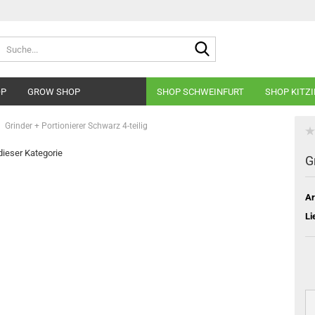
Suche...
OP
GROW SHOP
SHOP SCHWEINFURT
SHOP KITZ
Grinder + Portionierer Schwarz 4-teilig
 dieser Kategorie
G
Ar
Li