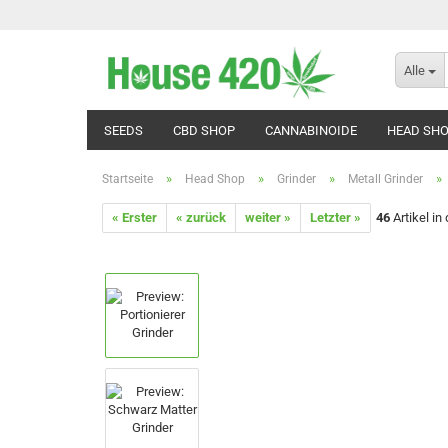
Alle
SEEDS
CBD SHOP
CANNABINOIDE
HEAD SH
»
»
»
»
Startseite
Head Shop
Grinder
Metall Grinder
« Erster
« zurück
weiter »
Letzter »
46
Artikel in