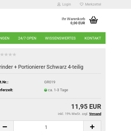
Login
Merkzettel
Ihr Warenkorb
0,00 EUR
INGEN
24/7 OPEN
WISSENSWERTES
KONTAKT
rinder + Portionierer Schwarz 4-teilig
t.Nr.:
GR019
eferzeit:
ca. 1-3 Tage
11,95 EUR
inkl. 19% MwSt. zzgl.
Versand