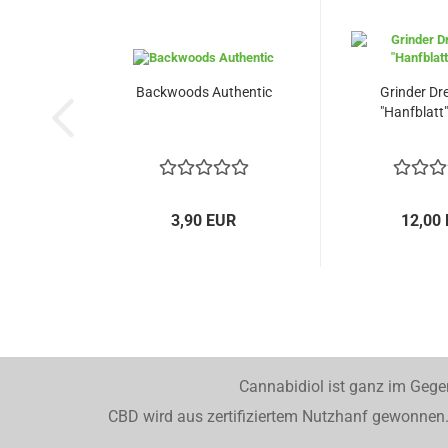
Backwoods Authentic
Grinder Dr
"Hanfblatt" 
3,90 EUR
12,00
Cannabidiol ist ganz im Gege
CBD wird aus zertifiziertem Nutzhanf gewonnen. 