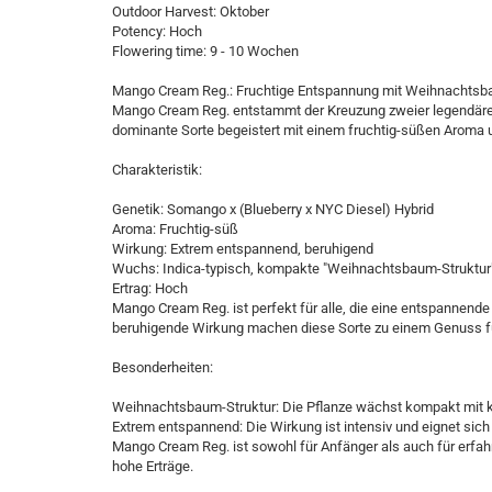
Outdoor Harvest: Oktober
Potency: Hoch
Flowering time: 9 - 10 Wochen
Mango Cream Reg.: Fruchtige Entspannung mit Weihnachtsb
Mango Cream Reg. entstammt der Kreuzung zweier legendärer 
dominante Sorte begeistert mit einem fruchtig-süßen Aroma 
Charakteristik:
Genetik: Somango x (Blueberry x NYC Diesel) Hybrid
Aroma: Fruchtig-süß
Wirkung: Extrem entspannend, beruhigend
Wuchs: Indica-typisch, kompakte "Weihnachtsbaum-Struktur
Ertrag: Hoch
Mango Cream Reg. ist perfekt für alle, die eine entspannend
beruhigende Wirkung machen diese Sorte zu einem Genuss fü
Besonderheiten:
Weihnachtsbaum-Struktur: Die Pflanze wächst kompakt mit k
Extrem entspannend: Die Wirkung ist intensiv und eignet si
Mango Cream Reg. ist sowohl für Anfänger als auch für erfahre
hohe Erträge.