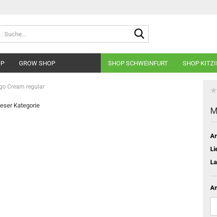
Suche...
OP
GROW SHOP
SHOP SCHWEINFURT
SHOP KITZ
o Cream regular
dieser Kategorie
M
Ar
Li
La
An