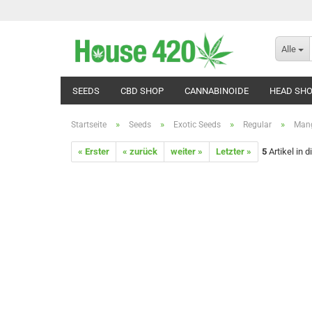
Alle
SEEDS
CBD SHOP
CANNABINOIDE
HEAD SH
»
»
»
»
Startseite
Seeds
Exotic Seeds
Regular
Mang
« Erster
« zurück
weiter »
Letzter »
5
Artikel in 