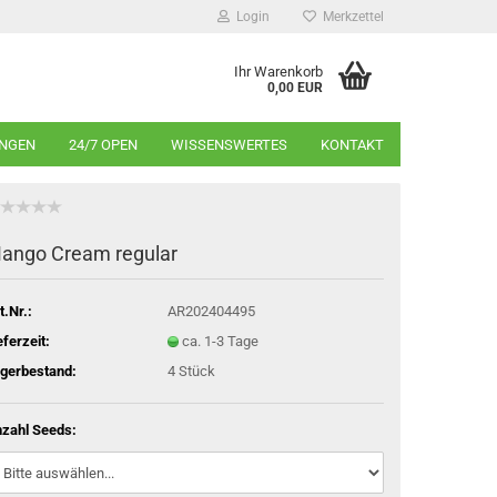
Login
Merkzettel
Ihr Warenkorb
0,00 EUR
INGEN
24/7 OPEN
WISSENSWERTES
KONTAKT
ango Cream regular
t.Nr.:
AR202404495
eferzeit:
ca. 1-3 Tage
gerbestand:
4
Stück
zahl Seeds: