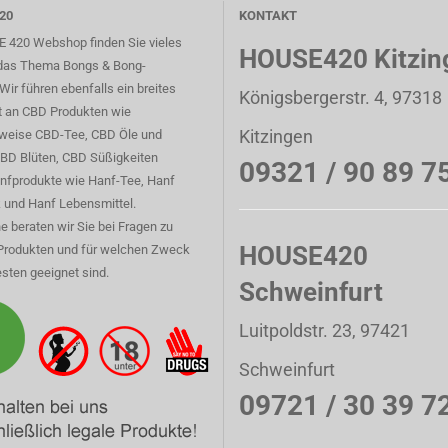
20
KONTAKT
 420 Webshop finden Sie vieles
HOUSE420 Kitzin
das Thema Bongs & Bong-
Wir führen ebenfalls ein breites
Königsbergerstr. 4, 97318
t an CBD Produkten wie
Kitzingen
sweise CBD-Tee, CBD Öle und
CBD Blüten, CBD Süßigkeiten
09321 / 90 89 7
nfprodukte wie Hanf-Tee, Hanf
 und Hanf Lebensmittel.
e beraten wir Sie bei Fragen zu
HOUSE420
Produkten und für welchen Zweck
sten geeignet sind.
Schweinfurt
Luitpoldstr. 23, 97421
Schweinfurt
09721 / 30 39 7