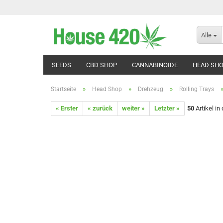
Alle
SEEDS
CBD SHOP
CANNABINOIDE
HEAD SH
»
»
»
Startseite
Head Shop
Drehzeug
Rolling Trays
« Erster
« zurück
weiter »
Letzter »
50
Artikel in