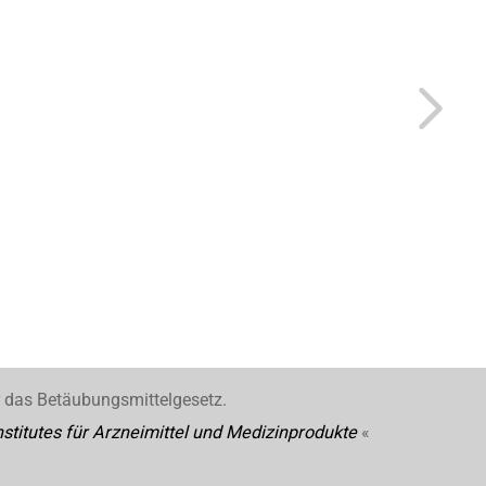
r das Betäubungsmittelgesetz.
stitutes für Arzneimittel und Medizinprodukte
«