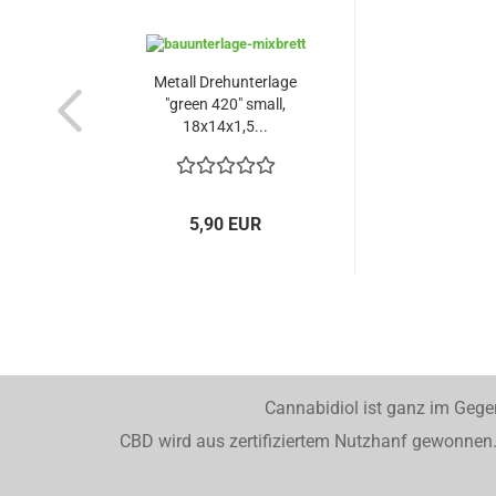
Metall Drehunterlage
"green 420" small,
18x14x1,5...
5,90 EUR
Cannabidiol ist ganz im Gege
CBD wird aus zertifiziertem Nutzhanf gewonnen. 