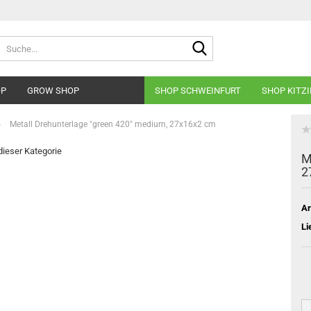
Suche...
OP
GROW SHOP
SHOP SCHWEINFURT
SHOP KITZ
»
Metall Drehunterlage "green 420" medium, 27x16x2 cm
 dieser Kategorie
M
2
Ar
Li