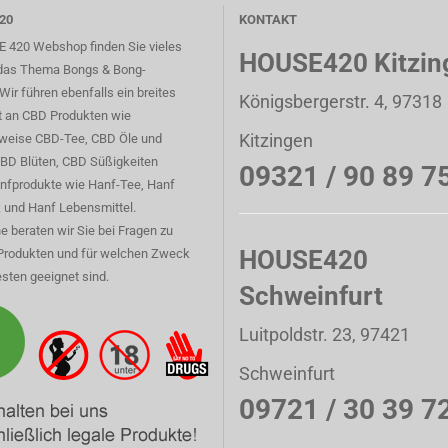
20
KONTAKT
 420 Webshop finden Sie vieles
HOUSE420 Kitzin
das Thema Bongs & Bong-
Wir führen ebenfalls ein breites
Königsbergerstr. 4, 97318
t an CBD Produkten wie
Kitzingen
sweise CBD-Tee, CBD Öle und
CBD Blüten, CBD Süßigkeiten
09321 / 90 89 7
nfprodukte wie Hanf-Tee, Hanf
 und Hanf Lebensmittel.
e beraten wir Sie bei Fragen zu
HOUSE420
Produkten und für welchen Zweck
sten geeignet sind.
Schweinfurt
Luitpoldstr. 23, 97421
Schweinfurt
09721 / 30 39 7