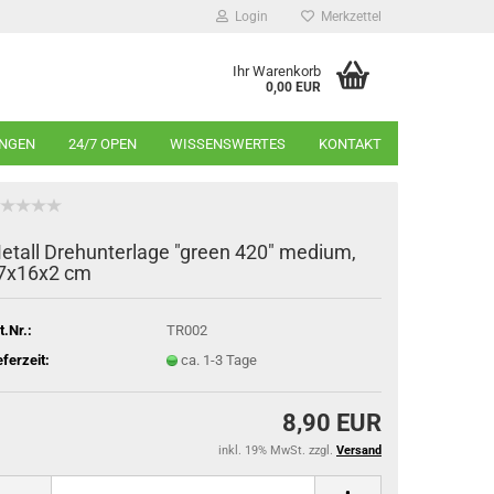
Login
Merkzettel
Ihr Warenkorb
0,00 EUR
INGEN
24/7 OPEN
WISSENSWERTES
KONTAKT
etall Drehunterlage "green 420" medium,
7x16x2 cm
t.Nr.:
TR002
eferzeit:
ca. 1-3 Tage
8,90 EUR
inkl. 19% MwSt. zzgl.
Versand