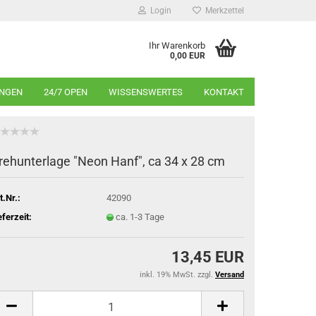
Login
Merkzettel
Ihr Warenkorb
0,00 EUR
INGEN
24/7 OPEN
WISSENSWERTES
KONTAKT
rehunterlage "Neon Hanf", ca 34 x 28 cm
t.Nr.:
42090
eferzeit:
ca. 1-3 Tage
13,45 EUR
inkl. 19% MwSt. zzgl.
Versand