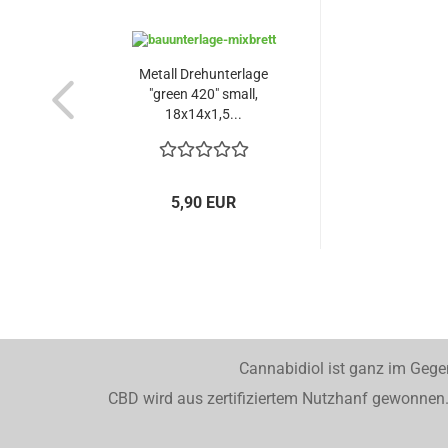
Metall Drehunterlage
"green 420" small,
18x14x1,5...
5,90 EUR
Cannabidiol ist ganz im Gege
CBD wird aus zertifiziertem Nutzhanf gewonnen. 