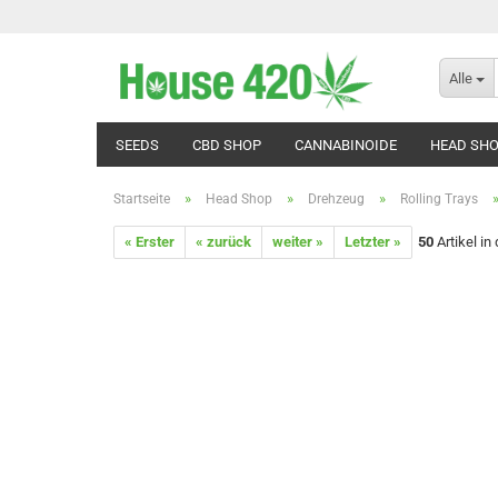
Alle
SEEDS
CBD SHOP
CANNABINOIDE
HEAD SH
»
»
»
Startseite
Head Shop
Drehzeug
Rolling Trays
« Erster
« zurück
weiter »
Letzter »
50
Artikel in