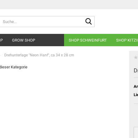
Suche...
OP
GROW SHOP
SHOP SCHWEINFURT
SHOP KITZ
»
Drehunterlage "Neon Hanf", ca 34 x 28 cm
 dieser Kategorie
D
Ar
Li