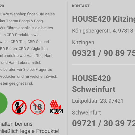
20
KONTAKT
 420 Webshop finden Sie vieles
HOUSE420 Kitzin
das Thema Bongs & Bong-
Wir führen ebenfalls ein breites
Königsbergerstr. 4, 97318
t an CBD Produkten wie
Kitzingen
sweise CBD-Tee, CBD Öle und
CBD Blüten, CBD Süßigkeiten
09321 / 90 89 7
nfprodukte wie Hanf-Tee, Hanf
 und Hanf Lebensmittel.
e beraten wir Sie bei Fragen zu
HOUSE420
Produkten und für welchen Zweck
sten geeignet sind.
Schweinfurt
Luitpoldstr. 23, 97421
Schweinfurt
09721 / 30 39 7