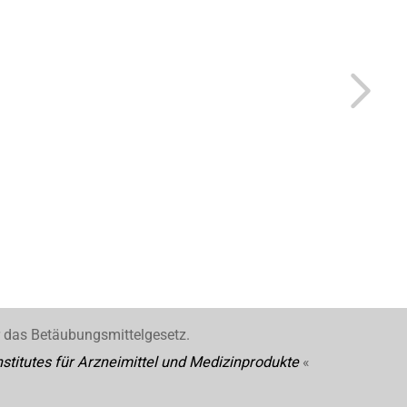
r das Betäubungsmittelgesetz.
stitutes für Arzneimittel und Medizinprodukte
«