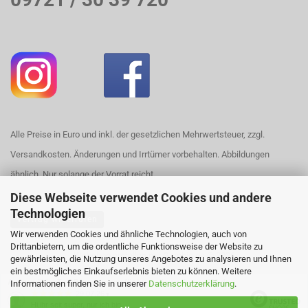
Alle Preise in Euro und inkl. der gesetzlichen Mehrwertsteuer, zzgl.
Versandkosten. Änderungen und Irrtümer vorbehalten. Abbildungen
ähnlich. Nur solange der Vorrat reicht.
Diese Webseite verwendet Cookies und andere
Technologien
Vertrag widerrufen
Wir verwenden Cookies und ähnliche Technologien, auch von
Drittanbietern, um die ordentliche Funktionsweise der Website zu
Webshop erstellen
mit Gambio.de © 2026
gewährleisten, die Nutzung unseres Angebotes zu analysieren und Ihnen
ein bestmögliches Einkaufserlebnis bieten zu können. Weitere
Ausgewählte Top-Bewertungen für https://www.house420.de
Informationen finden Sie in unserer
Datenschutzerklärung
.
29.07.26
▼
Hi,ihr seit super, nur ich bin