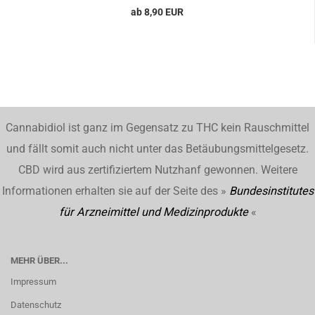
ab 8,90 EUR
Cannabidiol ist ganz im Gegensatz zu THC kein Rauschmittel
und fällt somit auch nicht unter das Betäubungsmittelgesetz.
CBD wird aus zertifiziertem Nutzhanf gewonnen. Weitere
Informationen erhalten sie auf der Seite des »
Bundesinstitutes
für Arzneimittel und Medizinprodukte
«
MEHR ÜBER...
Impressum
Datenschutz