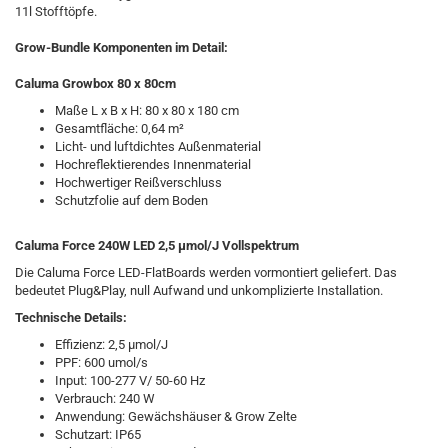
11l Stofftöpfe.
Grow-Bundle Komponenten im Detail:
Caluma Growbox 80 x 80cm
Maße L x B x H: 80 x 80 x 180 cm
Gesamtfläche: 0,64 m²
Licht- und luftdichtes Außenmaterial
Hochreflektierendes Innenmaterial
Hochwertiger Reißverschluss
Schutzfolie auf dem Boden
Caluma Force 240W LED 2,5 µmol/J Vollspektrum
Die Caluma Force LED-FlatBoards werden vormontiert geliefert. Das
bedeutet Plug&Play, null Aufwand und unkomplizierte Installation.
Technische Details:
Effizienz: 2,5 µmol/J
PPF: 600 umol/s
Input: 100-277 V/ 50-60 Hz
Verbrauch: 240 W
Anwendung: Gewächshäuser & Grow Zelte
Schutzart: IP65