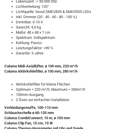
Lebenszeit: :> 50.000 Std.
Lichtverteilung: 120°
Lichtquelle: Seoul SMD2835 & SMD3535 LEDs
inkl. Dimmer (20 - 40 - 60 - 80 - 100 %)
Dimmbar: 0-10 V
Gewicht: 4,0 kg
Maße: 48 x 48 x 7 cm
Spektrum: Vollspektrum
Kühlung: Passiv
Leistungsfaktor: >90 %
Garantie: 3 Jahre
Caluma Midi-Axiallüfter, ø 100 mm, 220 m³/h
Caluma Aktivkohlefilter, ø 100 mm, 280 m³/h
Aktivkohlefilter für kleine Flächen
Optimum = 220 m³/h; Maximum = 280m³/h
100mm Ausgang
2 Ösen zur einfachen Installation
Verbindungsmuffe, 100-110 mm
Schlauchschelle ø 60-135 mm
Caluma CombiConnect, 10 m, ø 103 mm
Caluma Clip Fan, 15 cm, 15 W
Caluma Thermo-Hygrometer mit Uhr und Sonde