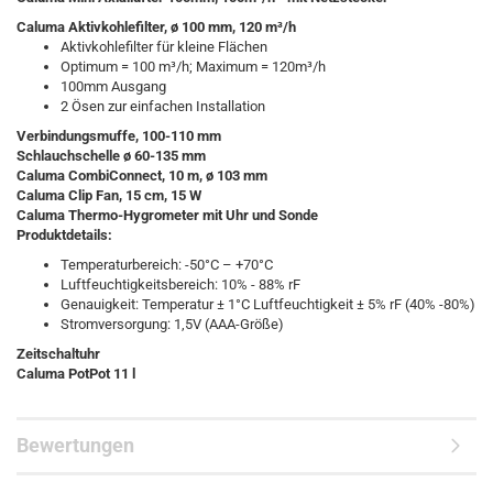
Caluma Aktivkohlefilter, ø 100 mm, 120 m³/h
Aktivkohlefilter für kleine Flächen
Optimum = 100 m³/h; Maximum = 120m³/h
100mm Ausgang
2 Ösen zur einfachen Installation
Verbindungsmuffe, 100-110 mm
Schlauchschelle ø 60-135 mm
Caluma CombiConnect, 10 m, ø 103 mm
Caluma Clip Fan, 15 cm, 15 W
Caluma Thermo-Hygrometer mit Uhr und Sonde
Produktdetails:
Temperaturbereich: -50°C – +70°C
Luftfeuchtigkeitsbereich: 10% - 88% rF
Genauigkeit: Temperatur ± 1°C Luftfeuchtigkeit ± 5% rF (40% -80%)
Stromversorgung: 1,5V (AAA-Größe)
Zeitschaltuhr
Caluma PotPot 11 l
Bewertungen