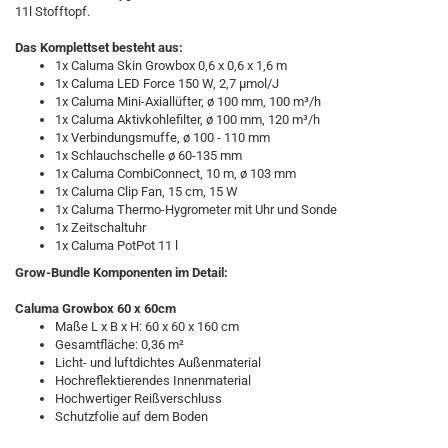
11l Stofftopf.
Das Komplettset besteht aus:
1x Caluma Skin Growbox 0,6 x 0,6 x 1,6 m
1x Caluma LED Force 150 W, 2,7 µmol/J
1x Caluma Mini-Axiallüfter, ø 100 mm, 100 m³/h
1x Caluma Aktivkohlefilter, ø 100 mm, 120 m³/h
1x Verbindungsmuffe, ø 100 - 110 mm
1x Schlauchschelle ø 60-135 mm
1x Caluma CombiConnect, 10 m, ø 103 mm
1x Caluma Clip Fan, 15 cm, 15 W
1x Caluma Thermo-Hygrometer mit Uhr und Sonde
1x Zeitschaltuhr
1x Caluma PotPot 11 l
Grow-Bundle Komponenten im Detail:
Caluma Growbox 60 x 60cm
Maße L x B x H: 60 x 60 x 160 cm
Gesamtfläche: 0,36 m²
Licht- und luftdichtes Außenmaterial
Hochreflektierendes Innenmaterial
Hochwertiger Reißverschluss
Schutzfolie auf dem Boden