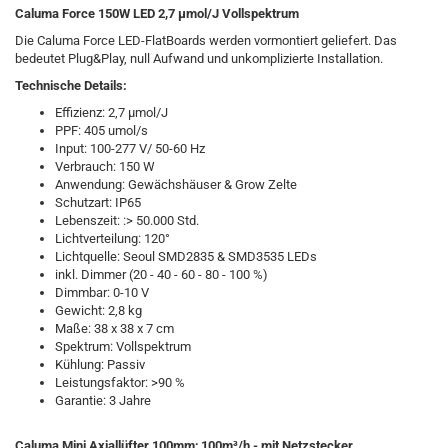
Caluma Force 150W LED 2,7 µmol/J Vollspektrum
Die Caluma Force LED-FlatBoards werden vormontiert geliefert. Das
bedeutet Plug&Play, null Aufwand und unkomplizierte Installation.
Technische Details:
Effizienz: 2,7 µmol/J
PPF: 405 umol/s
Input: 100-277 V/ 50-60 Hz
Verbrauch: 150 W
Anwendung: Gewächshäuser & Grow Zelte
Schutzart: IP65
Lebenszeit: :> 50.000 Std.
Lichtverteilung: 120°
Lichtquelle: Seoul SMD2835 & SMD3535 LEDs
inkl. Dimmer (20 - 40 - 60 - 80 - 100 %)
Dimmbar: 0-10 V
Gewicht: 2,8 kg
Maße: 38 x 38 x 7 cm
Spektrum: Vollspektrum
Kühlung: Passiv
Leistungsfaktor: >90 %
Garantie: 3 Jahre
Caluma Mini Axiallüfter 100mm; 100m³/h - mit Netzstecker