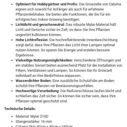
Optimiert für Hobbygärtner und Profis:
Die Growzelte von Caluma
eignen sich sowohl für Anfänger als auch für erfahrene
Pflanzenliebhaber. Sie bieten alle Funktionen, die Sie für ein
erfolgreiches Indoor-Growing benötigen.
Lichtdicht und geruchsneutral:
Das robuste Mylar-Material hält
Licht und Gerüche sicher im Zelt, so dass Sie Ihre Pflanzen
ungestört kultivieren können.
Hohe Lichtreflexion:
Die hochreflektierende Innenbeschichtung
sorgt dafür, dass Ihre Pflanzen das Licht Ihrer Lampen optimal
nutzen können. So sparen Sie Energie und erzielen bessere
Ergebnisse.
Vielseitige Nutzungsmöglichkeiten:
Verschiedene Öffnungen und
ein stabiles Gerüst bieten ausreichend Platz für die Installation von
Filtern, Ventilatoren und Lampen. So können Sie Ihr Growzelt
individuell an Ihre Bedürfnisse anpassen.
Wasserdichter Boden:
Eine zusätzliche Schutzfolie am Boden
schützt Ihre Pflanzen vor Bewässerungsunfällen.
Hochwertige Verarbeitung:
Die Reißverschlüsse laufen leicht und
schließen das Zelt sicher. So können Sie sicher sein, dass Ihre
Pflanzen optimal geschützt sind.
Technische Details:
Material: Mylar 210D
Stangenstärke: 16 mm
Caluma Skin 40cm x 40cm x 160cm