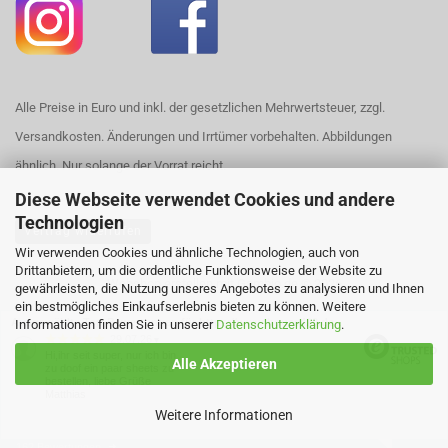
Alle Preise in Euro und inkl. der gesetzlichen Mehrwertsteuer, zzgl.
Versandkosten. Änderungen und Irrtümer vorbehalten. Abbildungen
ähnlich. Nur solange der Vorrat reicht.
Diese Webseite verwendet Cookies und andere
Technologien
Vertrag widerrufen
Wir verwenden Cookies und ähnliche Technologien, auch von
Drittanbietern, um die ordentliche Funktionsweise der Website zu
Webshop erstellen
mit Gambio.de © 2026
gewährleisten, die Nutzung unseres Angebotes zu analysieren und Ihnen
ein bestmögliches Einkaufserlebnis bieten zu können. Weitere
Ausgewählte Top-Bewertungen für https://www.house420.de
Informationen finden Sie in unserer
Datenschutzerklärung
.
29.07.26
▼
Hi,ihr seit super, nur ich bin
Alle Akzeptieren
zu doof ein paar sheets zu
bestellen, liebe Grüße
Matthias
Weitere Informationen
162 Bewertungen