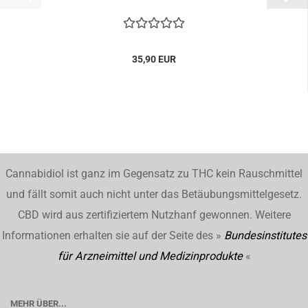
35,90 EUR
Cannabidiol ist ganz im Gegensatz zu THC kein Rauschmittel
und fällt somit auch nicht unter das Betäubungsmittelgesetz.
CBD wird aus zertifiziertem Nutzhanf gewonnen. Weitere
Informationen erhalten sie auf der Seite des »
Bundesinstitutes
für Arzneimittel und Medizinprodukte
«
MEHR ÜBER...