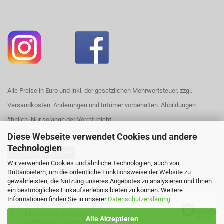
Alle Preise in Euro und inkl. der gesetzlichen Mehrwertsteuer, zzgl.
Versandkosten. Änderungen und Irrtümer vorbehalten. Abbildungen
ähnlich. Nur solange der Vorrat reicht.
Diese Webseite verwendet Cookies und andere
Technologien
Vertrag widerrufen
Wir verwenden Cookies und ähnliche Technologien, auch von
Drittanbietern, um die ordentliche Funktionsweise der Website zu
Webshop erstellen
mit Gambio.de © 2026
gewährleisten, die Nutzung unseres Angebotes zu analysieren und Ihnen
ein bestmögliches Einkaufserlebnis bieten zu können. Weitere
Ausgewählte Top-Bewertungen für https://www.house420.de
Informationen finden Sie in unserer
Datenschutzerklärung
.
29.07.26
▼
Hi,ihr seit super, nur ich bin
Alle Akzeptieren
zu doof ein paar sheets zu