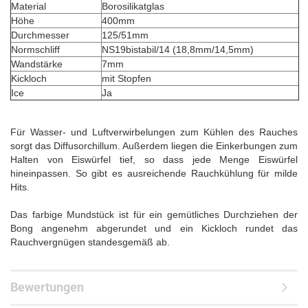
Material
Borosilikatglas
Höhe
400mm
Durchmesser
125/51mm
Normschliff
NS19bistabil/14 (18,8mm/14,5mm)
Wandstärke
7mm
Kickloch
mit Stopfen
Ice
Ja
Für Wasser- und Luftverwirbelungen zum Kühlen des Rauches
sorgt das Diffusorchillum. Außerdem liegen die Einkerbungen zum
Halten von Eiswürfel tief, so dass jede Menge Eiswürfel
hineinpassen. So gibt es ausreichende Rauchkühlung für milde
Hits.
Das farbige Mundstück ist für ein gemütliches Durchziehen der
Bong angenehm abgerundet und ein Kickloch rundet das
Rauchvergnügen standesgemäß ab.
Bewertungen