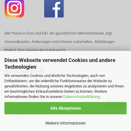
Alle Preise in Euro und inkl. der gesetzlichen Mehrwertsteuer, zzgl.
Versandkosten. Änderungen und Irrtümer vorbehalten. Abbildungen
ähnlich. Nur solange der Vorrat reicht.
Diese Webseite verwendet Cookies und andere
Technologien
Vertrag widerrufen
Wir verwenden Cookies und ähnliche Technologien, auch von
Drittanbietern, um die ordentliche Funktionsweise der Website zu
Webshop erstellen
mit Gambio.de © 2026
gewährleisten, die Nutzung unseres Angebotes zu analysieren und Ihnen
ein bestmögliches Einkaufserlebnis bieten zu können. Weitere
Ausgewählte Top-Bewertungen für https://www.house420.de
Informationen finden Sie in unserer
Datenschutzerklärung
.
29.07.26
▼
Hi,ihr seit super, nur ich bin
Alle Akzeptieren
zu doof ein paar sheets zu
bestellen, liebe Grüße
Matthias
Weitere Informationen