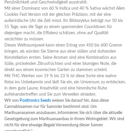
Persönlichkeit und Geschwindigkeit ausstrahlt.
Mit einer Dominanz von 60 % Indica und 40 % Sativa wächst Alien
Cookies Fast Version mit der gleichen Präzision, mit der eine
außerirdische Uhr die Zeit misst. Ihr Blütezyklus beträgt nur 50 bis
55 Tage, was die Tage zu einem spannenden Countdown für
diejenigen macht, die Effizienz schätzen, ohne auf Qualität
verzichten zu müssen.
Dieses Weltraumjuwel kann einen Ertrag von 450 bis 600 Gramm
bringen, als würden Sie Sterne aus einer süßen und duftenden
Konstellation ernten. Seine Aromen sind eine Kombination aus
Süße, prickelnden Zitrusfrüchten und einer blumigen Note, die
direkt aus einem kosmischen Garten zu stammen scheint.
Mit THC-Werten von 19 % bis 23 % ist diese Sorte eine wahre
Reise ins Unbekannte und lädt Sie ein, ein Universum zu entdecken,
in dem gute Laune, Kreativität und eine himmlische Ruhe
aufeinandertreffen und Sie zum Verweilen einladen.
Wir von
Positronics Seeds
weisen Sie darauf hin, dass diese
Cannabissamen nur für Sammler bestimmt sind. Um
Marihuanasamen anzubauen, informieren Sie sich über die aktuelle
Gesetzgebung zum Marihuanaanbau in Ihrem Wohngebiet. Wir sind
nicht für eine etwaige illegale Verwendung dieser Samen