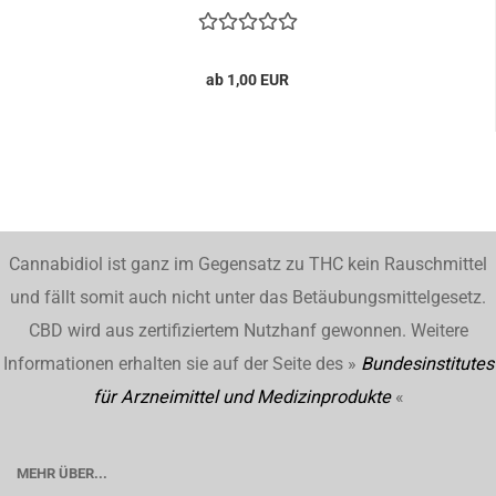
ab 1,00 EUR
Cannabidiol ist ganz im Gegensatz zu THC kein Rauschmittel
und fällt somit auch nicht unter das Betäubungsmittelgesetz.
CBD wird aus zertifiziertem Nutzhanf gewonnen. Weitere
Informationen erhalten sie auf der Seite des »
Bundesinstitutes
für Arzneimittel und Medizinprodukte
«
MEHR ÜBER...