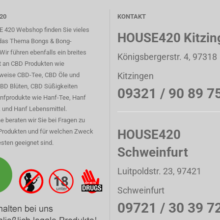
20
KONTAKT
 420 Webshop finden Sie vieles
HOUSE420 Kitzin
das Thema Bongs & Bong-
Wir führen ebenfalls ein breites
Königsbergerstr. 4, 97318
t an CBD Produkten wie
Kitzingen
sweise CBD-Tee, CBD Öle und
CBD Blüten, CBD Süßigkeiten
09321 / 90 89 7
nfprodukte wie Hanf-Tee, Hanf
 und Hanf Lebensmittel.
e beraten wir Sie bei Fragen zu
HOUSE420
Produkten und für welchen Zweck
sten geeignet sind.
Schweinfurt
Luitpoldstr. 23, 97421
Schweinfurt
09721 / 30 39 7