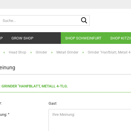
Suche...
OP
GROW SHOP
SHOP SCHWEINFURT
SHOP KITZ
»
»
»
»
Head Shop
Grinder
Metall Grinder
Grinder "Hanfblatt, Metall 4-
einung
: GRINDER "HANFBLATT, METALL 4-TLG.
:
Gast
nung: