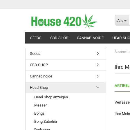
Alle
SEEDS
CBD SHOP
CANNABINOIDE
HEAD SH
Startseite
Seeds
CBD SHOP
Ihre M
Cannabinoide
ARTIKEL
Head Shop
Head Shop anzeigen
Verfasser
Messer
Bongs
Ihre Mei
Bong Zubehör
Drehzeug