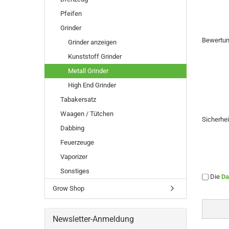
Pfeifen
Grinder
Bewertu
Grinder anzeigen
Kunststoff Grinder
Metall Grinder
High End Grinder
Tabakersatz
Waagen / Tütchen
Sicherhe
Dabbing
Feuerzeuge
Vaporizer
Sonstiges
Die
Da
Grow Shop
Newsletter-Anmeldung