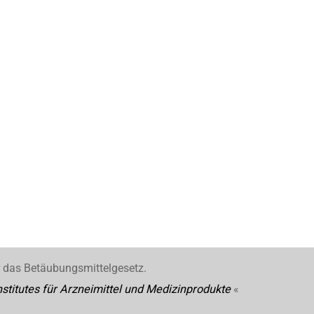
r das Betäubungsmittelgesetz.
stitutes für Arzneimittel und Medizinprodukte
«