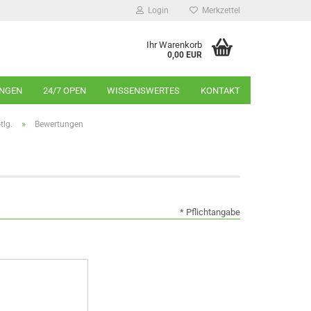
Login
Merkzettel
Ihr Warenkorb
0,00 EUR
INGEN
24/7 OPEN
WISSENSWERTES
KONTAKT
»
tlg.
Bewertungen
* Pflichtangabe