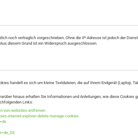
ich noch vertraglich vorgeschrieben. Ohne die IP-Adresse ist jedoch der Diens
. Aus diesem Grund ist ein Widerspruch ausgeschlossen.
kies handelt es sich um kleine Textdateien, die auf Ihrem Endgerät (Laptop, T
rüber hinaus erhalten Sie Informationen und Anleitungen, wie diese Cookies g
achfolgenden Links:
en-von-websites-entfernen
ows-internet-explorer-delete-manage-cookies
l=de
le=de_DE