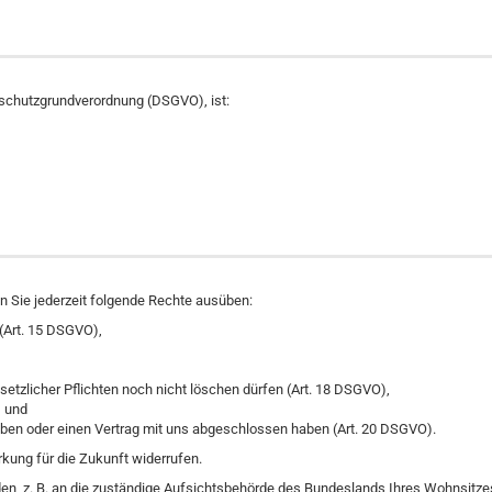
schutzgrundverordnung (DSGVO), ist:
Sie jederzeit folgende Rechte ausüben:
(Art. 15 DSGVO),
etzlicher Pflichten noch nicht löschen dürfen (Art. 18 DSGVO),
) und
 haben oder einen Vertrag mit uns abgeschlossen haben (Art. 20 DSGVO).
irkung für die Zukunft widerrufen.
n, z. B. an die zuständige Aufsichtsbehörde des Bundeslands Ihres Wohnsitzes 