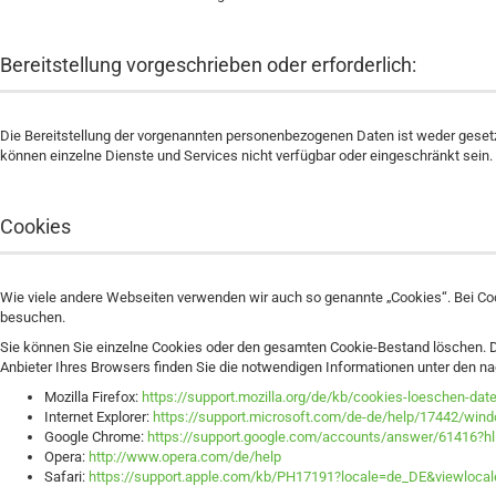
Bereitstellung vorgeschrieben oder erforderlich:
Die Bereitstellung der vorgenannten personenbezogenen Daten ist weder gesetzl
können einzelne Dienste und Services nicht verfügbar oder eingeschränkt sein
Cookies
Wie viele andere Webseiten verwenden wir auch so genannte „Cookies“. Bei Coo
besuchen.
Sie können Sie einzelne Cookies oder den gesamten Cookie-Bestand löschen. Da
Anbieter Ihres Browsers finden Sie die notwendigen Informationen unter den n
Mozilla Firefox:
https://support.mozilla.org/de/kb/cookies-loeschen-dat
Internet Explorer:
https://support.microsoft.com/de-de/help/17442/wind
Google Chrome:
https://support.google.com/accounts/answer/61416?h
Opera:
http://www.opera.com/de/help
Safari:
https://support.apple.com/kb/PH17191?locale=de_DE&viewloca